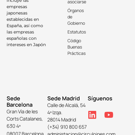
incluye las
asociarse
empresas
Órganos
japonesas
de
establecidas en
Gobierno
España, así como
Estatutos
las empresas
españolas con
Código
intereses en Japón
Buenas
Prácticas
Sede
Sede Madrid
Síguenos
Barcelona
Calle de Alcalá, 54
Gran Vía de les
4º Izqa.
Corts Catalanes,
28014 Madrid
630 4º
(+34) 910 800 657
08007 Barcelona
administacion@circulojpes.com