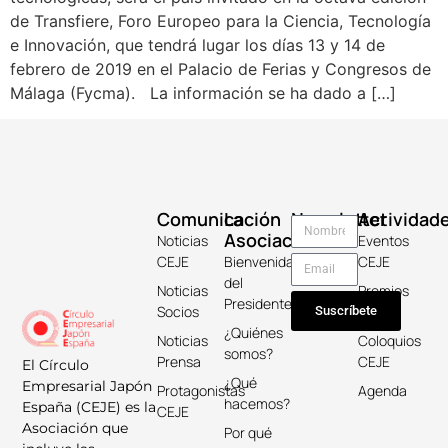
de Transfiere, Foro Europeo para la Ciencia, Tecnología
e Innovación, que tendrá lugar los días 13 y 14 de
febrero de 2019 en el Palacio de Ferias y Congresos de
Málaga (Fycma). La información se ha dado a […]
Comunicación
La
Newsletter
Actividad
Asociación
Noticias
Eventos
CEJE
Bienvenida
CEJE
del
Noticias
Premios
Presidente
Socios
Keicho
Suscríbete
¿Quiénes
Noticias
Coloquios
somos?
Prensa
CEJE
El Círculo
¿Qué
Empresarial Japón
Protagonistas
Agenda
hacemos?
España (CEJE) es la
CEJE
Asociación que
Por qué