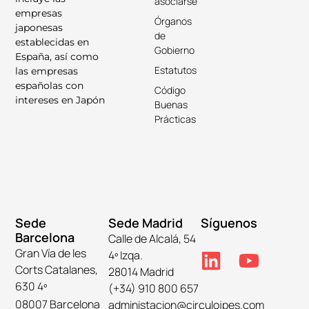
asociarse
empresas
Órganos
japonesas
de
establecidas en
Gobierno
España, así como
Estatutos
las empresas
españolas con
Código
intereses en Japón
Buenas
Prácticas
Sede
Sede Madrid
Síguenos
Barcelona
Calle de Alcalá, 54
Gran Vía de les
4º Izqa.
Corts Catalanes,
28014 Madrid
630 4º
(+34) 910 800 657
08007 Barcelona
administacion@circulojpes.com