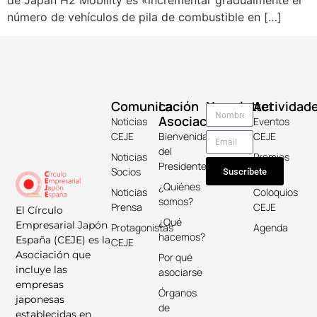
de Japan H2 Mobility es «incrementar gradualmente el
número de vehículos de pila de combustible en […]
Comunicación
La
Newsletter
Actividad
Asociación
Noticias
Eventos
CEJE
Bienvenida
CEJE
del
Noticias
Premios
Presidente
Socios
Keicho
Suscríbete
¿Quiénes
Noticias
Coloquios
somos?
Prensa
CEJE
El Círculo
¿Qué
Empresarial Japón
Protagonistas
Agenda
hacemos?
España (CEJE) es la
CEJE
Asociación que
Por qué
incluye las
asociarse
empresas
Órganos
japonesas
de
establecidas en