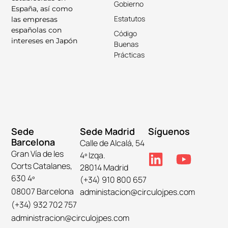
Gobierno
España, así como
Estatutos
las empresas
españolas con
Código
intereses en Japón
Buenas
Prácticas
Sede
Sede Madrid
Síguenos
Barcelona
Calle de Alcalá, 54
Gran Vía de les
4º Izqa.
Corts Catalanes,
28014 Madrid
630 4º
(+34) 910 800 657
08007 Barcelona
administacion@circulojpes.com
(+34) 932 702 757
administracion@circulojpes.com