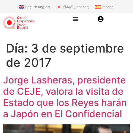
English
(
Inglés
)
日本語
(
Japonés
)
Español
Día:
3 de septiembre
de 2017
Jorge Lasheras, presidente
de CEJE, valora la visita de
Estado que los Reyes harán
a Japón en El Confidencial