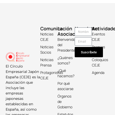
Comunicación
La
Newsletter
Actividad
Asociación
Noticias
Eventos
CEJE
Bienvenida
CEJE
del
Noticias
Premios
Presidente
Socios
Keicho
Suscríbete
¿Quiénes
Noticias
Coloquios
somos?
Prensa
CEJE
El Círculo
¿Qué
Empresarial Japón
Protagonistas
Agenda
hacemos?
España (CEJE) es la
CEJE
Asociación que
Por qué
incluye las
asociarse
empresas
Órganos
japonesas
de
establecidas en
Gobierno
España, así como
Estatutos
las empresas