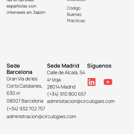
españolas con
Código
intereses en Japón
Buenas
Prácticas
Sede
Sede Madrid
Síguenos
Barcelona
Calle de Alcalá, 54
Gran Vía de les
4º Izqa.
Corts Catalanes,
28014 Madrid
630 4º
(+34) 910 800 657
08007 Barcelona
administacion@circulojpes.com
(+34) 932 702 757
administracion@circulojpes.com