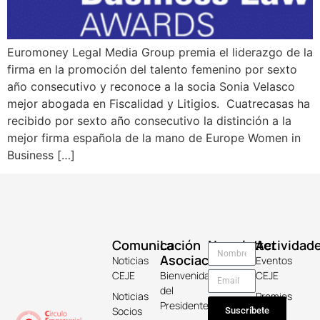
Euromoney Legal Media Group premia el liderazgo de la
firma en la promoción del talento femenino por sexto
año consecutivo y reconoce a la socia Sonia Velasco
mejor abogada en Fiscalidad y Litigios. Cuatrecasas ha
recibido por sexto año consecutivo la distinción a la
mejor firma española de la mano de Europe Women in
Business […]
Comunicación
La
Newsletter
Actividad
Asociación
Noticias
Eventos
CEJE
Bienvenida
CEJE
del
Noticias
Premios
Presidente
Socios
Keicho
Suscríbete