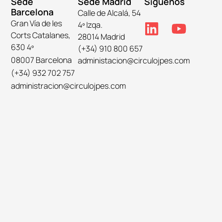
Sede
Sede Madrid
Síguenos
Barcelona
Calle de Alcalá, 54
Gran Vía de les
4º Izqa.
Corts Catalanes,
28014 Madrid
630 4º
(+34) 910 800 657
08007 Barcelona
administacion@circulojpes.com
(+34) 932 702 757
administracion@circulojpes.com