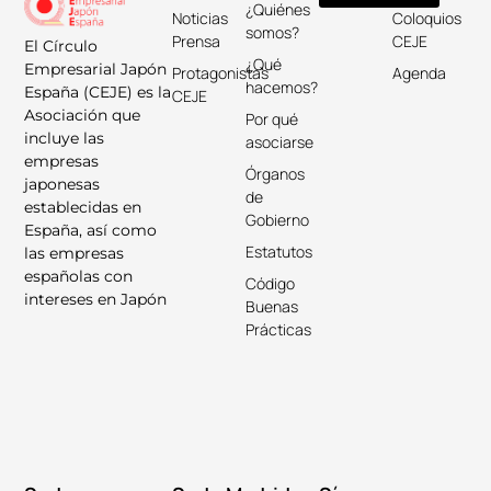
¿Quiénes
Noticias
Coloquios
somos?
Prensa
CEJE
El Círculo
¿Qué
Empresarial Japón
Protagonistas
Agenda
hacemos?
España (CEJE) es la
CEJE
Asociación que
Por qué
incluye las
asociarse
empresas
Órganos
japonesas
de
establecidas en
Gobierno
España, así como
Estatutos
las empresas
españolas con
Código
intereses en Japón
Buenas
Prácticas