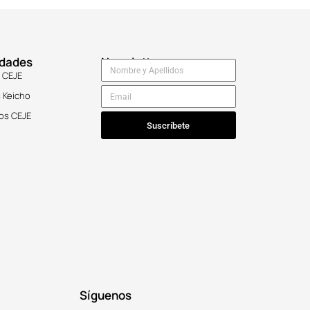
idades
Newsletter
 CEJE
 Keicho
os CEJE
Suscríbete
Síguenos