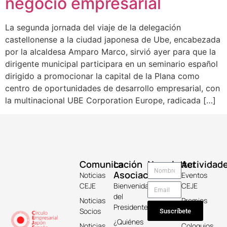
negocio empresarial
La segunda jornada del viaje de la delegación
castellonense a la ciudad japonesa de Ube, encabezada
por la alcaldesa Amparo Marco, sirvió ayer para que la
dirigente municipal participara en un seminario español
dirigido a promocionar la capital de la Plana como
centro de oportunidades de desarrollo empresarial, con
la multinacional UBE Corporation Europe, radicada […]
Comunicación
La
Newsletter
Actividad
Asociación
Noticias
Eventos
CEJE
Bienvenida
CEJE
del
Noticias
Premios
Presidente
Socios
Keicho
Suscríbete
¿Quiénes
Noticias
Coloquios