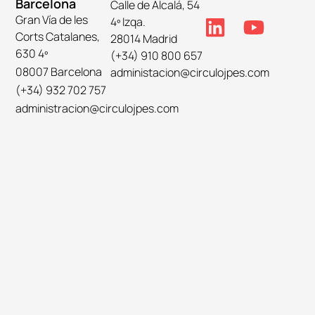
Barcelona
Calle de Alcalá, 54
Gran Vía de les
4º Izqa.
Corts Catalanes,
28014 Madrid
630 4º
(+34) 910 800 657
08007 Barcelona
administacion@circulojpes.com
(+34) 932 702 757
administracion@circulojpes.com