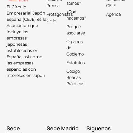
somos?
Prensa
CEJE
El Círculo
¿Qué
Empresarial Japón
Protagonistas
Agenda
hacemos?
España (CEJE) es la
CEJE
Asociación que
Por qué
incluye las
asociarse
empresas
Órganos
japonesas
de
establecidas en
Gobierno
España, así como
Estatutos
las empresas
españolas con
Código
intereses en Japón
Buenas
Prácticas
Sede
Sede Madrid
Síguenos