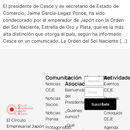
El presidente de Cesce y ex secretario de Estado de
Comercio, Jaime García-Legaz Ponce, ha sido
condecorado por el emperador de Japón con la Orden
del Sol Naciente, Estrella de Oro y Plata, que es la más
alta distinción que otorga el país, según ha informado
Cesce en un comunicado. La Orden del Sol Naciente […]
Comunicación
La
Newsletter
Actividad
Asociación
Noticias
Eventos
CEJE
Bienvenida
CEJE
del
Noticias
Premios
Presidente
Socios
Keicho
Suscríbete
¿Quiénes
Noticias
Coloquios
somos?
Prensa
CEJE
El Círculo
¿Qué
Empresarial Japón
Protagonistas
Agenda