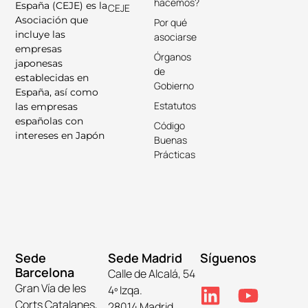
hacemos?
España (CEJE) es la
CEJE
Asociación que
Por qué
incluye las
asociarse
empresas
Órganos
japonesas
de
establecidas en
Gobierno
España, así como
Estatutos
las empresas
españolas con
Código
intereses en Japón
Buenas
Prácticas
Sede
Sede Madrid
Síguenos
Barcelona
Calle de Alcalá, 54
Gran Vía de les
4º Izqa.
Corts Catalanes,
28014 Madrid