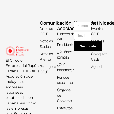
Comunicación
La
Newsletter
Actividad
Asociación
Noticias
Eventos
CEJE
Bienvenida
CEJE
del
Noticias
Premios
Presidente
Socios
Keicho
Suscríbete
¿Quiénes
Noticias
Coloquios
somos?
Prensa
CEJE
El Círculo
¿Qué
Empresarial Japón
Protagonistas
Agenda
hacemos?
España (CEJE) es la
CEJE
Asociación que
Por qué
incluye las
asociarse
empresas
Órganos
japonesas
de
establecidas en
Gobierno
España, así como
Estatutos
las empresas
españolas con