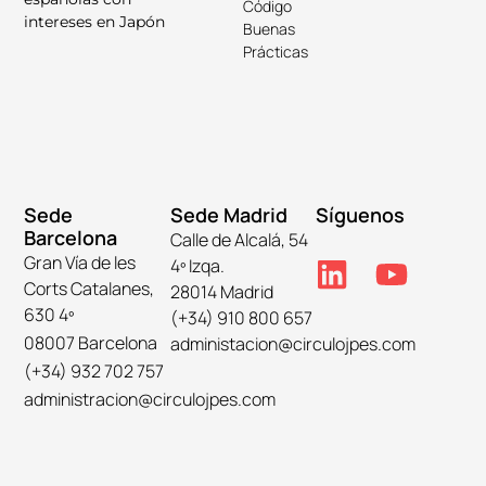
Código
intereses en Japón
Buenas
Prácticas
Sede
Sede Madrid
Síguenos
Barcelona
Calle de Alcalá, 54
Gran Vía de les
4º Izqa.
Corts Catalanes,
28014 Madrid
630 4º
(+34) 910 800 657
08007 Barcelona
administacion@circulojpes.com
(+34) 932 702 757
administracion@circulojpes.com