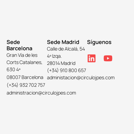
Sede
Sede Madrid
Síguenos
Barcelona
Calle de Alcalá, 54
Gran Vía de les
4º Izqa.
Corts Catalanes,
28014 Madrid
630 4º
(+34) 910 800 657
08007 Barcelona
administacion@circulojpes.com
(+34) 932 702 757
administracion@circulojpes.com