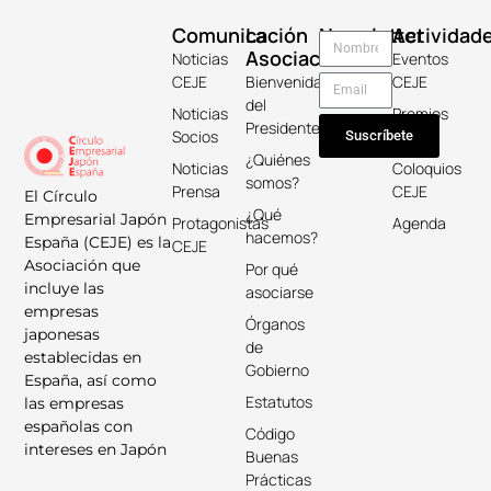
Comunicación
La
Newsletter
Actividad
Asociación
Noticias
Eventos
CEJE
Bienvenida
CEJE
del
Noticias
Premios
Presidente
Socios
Keicho
Suscríbete
¿Quiénes
Noticias
Coloquios
somos?
Prensa
CEJE
El Círculo
¿Qué
Empresarial Japón
Protagonistas
Agenda
hacemos?
España (CEJE) es la
CEJE
Asociación que
Por qué
incluye las
asociarse
empresas
Órganos
japonesas
de
establecidas en
Gobierno
España, así como
Estatutos
las empresas
españolas con
Código
intereses en Japón
Buenas
Prácticas