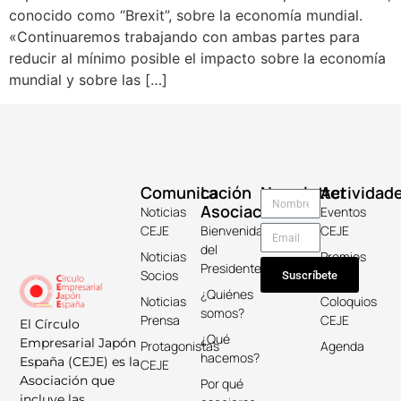
conocido como “Brexit”, sobre la economía mundial.
«Continuaremos trabajando con ambas partes para
reducir al mínimo posible el impacto sobre la economía
mundial y sobre las […]
Comunicación
La
Newsletter
Actividad
Asociación
Noticias
Eventos
CEJE
Bienvenida
CEJE
del
Noticias
Premios
Presidente
Socios
Keicho
Suscríbete
¿Quiénes
Noticias
Coloquios
somos?
Prensa
CEJE
El Círculo
¿Qué
Empresarial Japón
Protagonistas
Agenda
hacemos?
España (CEJE) es la
CEJE
Asociación que
Por qué
incluye las