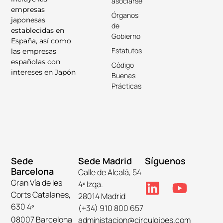
asociarse
empresas
Órganos
japonesas
de
establecidas en
Gobierno
España, así como
Estatutos
las empresas
españolas con
Código
intereses en Japón
Buenas
Prácticas
Sede
Sede Madrid
Síguenos
Barcelona
Calle de Alcalá, 54
Gran Vía de les
4º Izqa.
Corts Catalanes,
28014 Madrid
630 4º
(+34) 910 800 657
08007 Barcelona
administacion@circulojpes.com