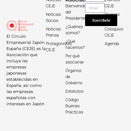
CEJE
Bienvenida
CEJE
del
Noticias
Premios
Presidente
Socios
Keicho
Suscríbete
¿Quiénes
Noticias
Coloquios
somos?
Prensa
CEJE
El Círculo
¿Qué
Empresarial Japón
Protagonistas
Agenda
hacemos?
España (CEJE) es la
CEJE
Asociación que
Por qué
incluye las
asociarse
empresas
Órganos
japonesas
de
establecidas en
Gobierno
España, así como
Estatutos
las empresas
españolas con
Código
intereses en Japón
Buenas
Prácticas