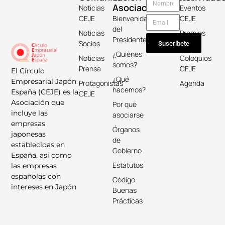
Asociación
Noticias
Eventos
CEJE
Bienvenida
CEJE
del
Noticias
Premios
Presidente
Socios
Keicho
Suscríbete
¿Quiénes
Noticias
Coloquios
somos?
Prensa
CEJE
El Círculo
¿Qué
Empresarial Japón
Protagonistas
Agenda
hacemos?
España (CEJE) es la
CEJE
Asociación que
Por qué
incluye las
asociarse
empresas
Órganos
japonesas
de
establecidas en
Gobierno
España, así como
Estatutos
las empresas
españolas con
Código
intereses en Japón
Buenas
Prácticas