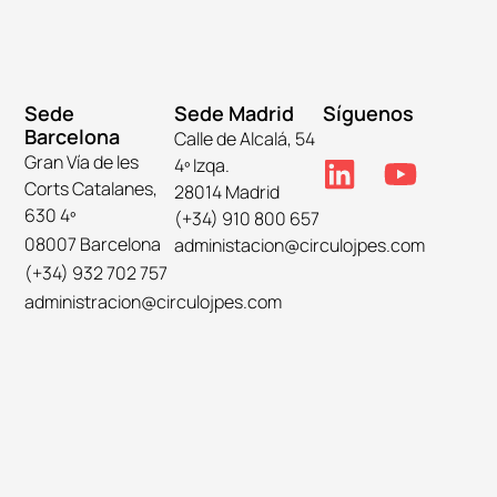
Sede
Sede Madrid
Síguenos
Barcelona
Calle de Alcalá, 54
Gran Vía de les
4º Izqa.
Corts Catalanes,
28014 Madrid
630 4º
(+34) 910 800 657
08007 Barcelona
administacion@circulojpes.com
(+34) 932 702 757
administracion@circulojpes.com