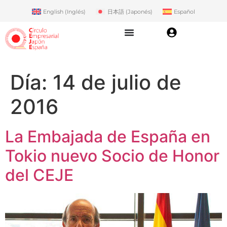
English
(
Inglés
)
日本語
(
Japonés
)
Español
Día:
14 de julio de
2016
La Embajada de España en
Tokio nuevo Socio de Honor
del CEJE