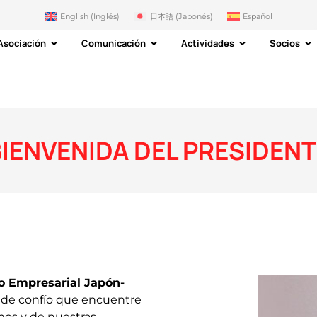
English
(
Inglés
)
日本語
(
Japonés
)
Español
Asociación
Comunicación
Actividades
Socios
BIENVENIDA DEL PRESIDENT
lo Empresarial Japón-
nde confío que encuentre
mos y de nuestras