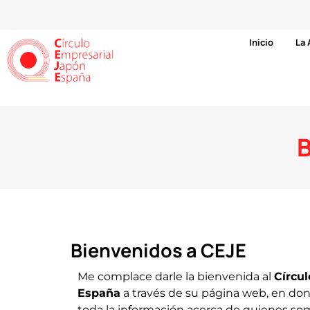
Inicio
La 
Bienvenidos a CEJE
Me complace darle la bienvenida al
Círcu
España
a través de su página web, en do
toda la información acerca de quienes so